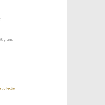
d
23 gram.
 collectie