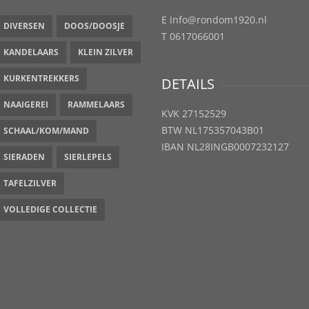
E info@rondom1920.nl
DIVERSEN
DOOS/DOOSJE
T 0617066001
KANDELAARS
KLEIN ZILVER
KURKENTREKKERS
DETAILS
NAAIGEREI
RAMMELAARS
KVK 27152529
BTW NL175357043B01
SCHAAL/KOM/MAND
IBAN NL28INGB0007232127
SIERADEN
SIERLEPELS
TAFELZILVER
VOLLEDIGE COLLECTIE