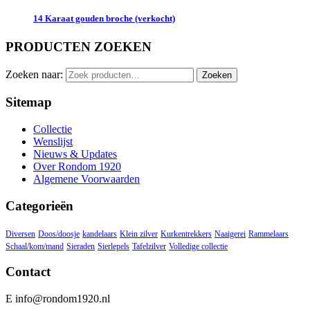
14 Karaat gouden broche (verkocht)
PRODUCTEN ZOEKEN
Zoeken naar:
Zoeken
Sitemap
Collectie
Wenslijst
Nieuws & Updates
Over Rondom 1920
Algemene Voorwaarden
Categorieën
Diversen
Doos/doosje
kandelaars
Klein zilver
Kurkentrekkers
Naaigerei
Rammelaars
Schaal/kom/mand
Sieraden
Sierlepels
Tafelzilver
Volledige collectie
Contact
E info@rondom1920.nl