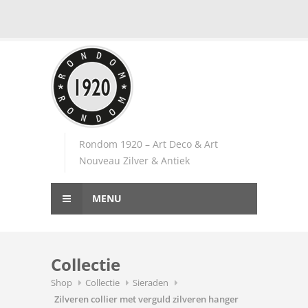
Skip
to
content
Rondom 1920 – Art Deco & Art
Nouveau Zilver & Antiek
MENU
Collectie
Shop
Collectie
Sieraden
Zilveren collier met verguld zilveren hanger