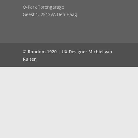
Q-Park Torengarage
Geest 1, 2513VA Den Haag
© Rondom 1920
|
UX Designer Michiel van
Ruiten