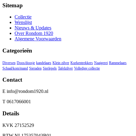
Sitemap
Collectie
Wenslijst
Nieuws & Updates
Over Rondom 1920
Algemene Voorwaarden
Categorieën
Diversen
Doos/doosje
kandelaars
Klein zilver
Kurkentrekkers
Naaigerei
Rammelaars
Schaal/kom/mand
Sieraden
Sierlepels
Tafelzilver
Volledige collectie
Contact
E info@rondom1920.nl
T 0617066001
Details
KVK 27152529
BTW NL175357043B01