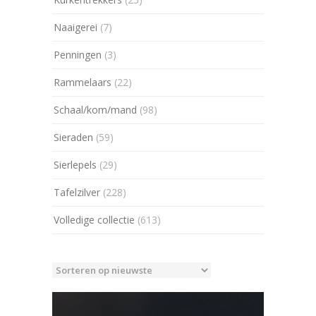
Naaigerei
(7)
Penningen
(3)
Rammelaars
(22)
Schaal/kom/mand
(98)
Sieraden
(59)
Sierlepels
(29)
Tafelzilver
(228)
Volledige collectie
(613)