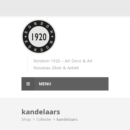
Skip
to
content
Rondom 1920 – Art Deco & Art
Nouveau Zilver & Antiek
MENU
kandelaars
Shop
Collectie
kandelaars