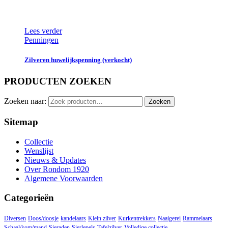
Lees verder
Penningen
Zilveren huwelijkspenning (verkocht)
PRODUCTEN ZOEKEN
Zoeken naar:
Zoeken
Sitemap
Collectie
Wenslijst
Nieuws & Updates
Over Rondom 1920
Algemene Voorwaarden
Categorieën
Diversen
Doos/doosje
kandelaars
Klein zilver
Kurkentrekkers
Naaigerei
Rammelaars
Schaal/kom/mand
Sieraden
Sierlepels
Tafelzilver
Volledige collectie