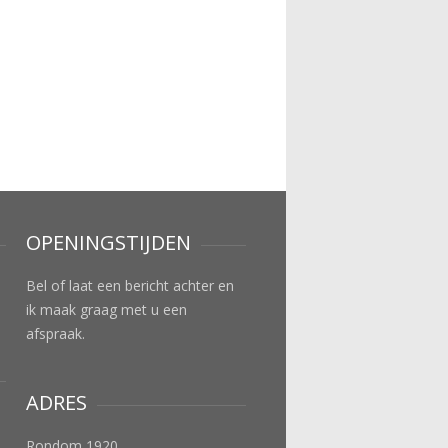
OPENINGSTIJDEN
Bel of laat een bericht achter en
ik maak graag met u een
afspraak.
ADRES
Rondom 1920