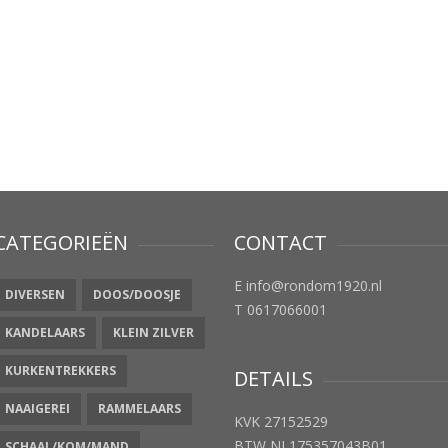
CATEGORIEËN
CONTACT
E info@rondom1920.nl
DIVERSEN
DOOS/DOOSJE
T 0617066001
KANDELAARS
KLEIN ZILVER
KURKENTREKKERS
DETAILS
NAAIGEREI
RAMMELAARS
KVK 27152529
BTW NL175357043B01
SCHAAL/KOM/MAND