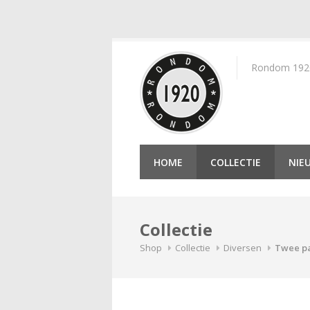
Skip
to
Rondom 1920 
content
HOME
COLLECTIE
NIE
Collectie
Shop
Collectie
Diversen
Twee pa