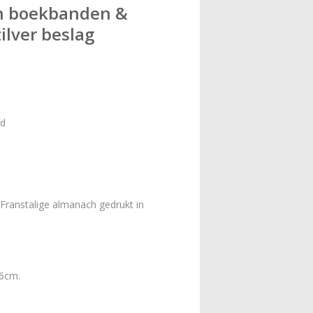
n boekbanden &
ilver beslag
nd
Franstalige almanach gedrukt in
,6cm.