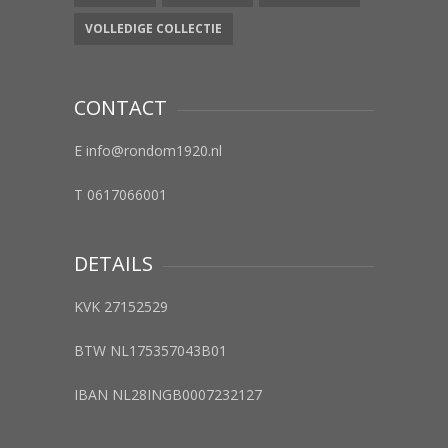
VOLLEDIGE COLLECTIE
CONTACT
E info@rondom1920.nl
T 0617066001
DETAILS
KVK 27152529
BTW NL175357043B01
IBAN NL28INGB0007232127