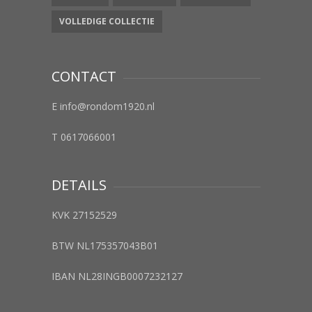
VOLLEDIGE COLLECTIE
CONTACT
E info@rondom1920.nl
T 0617066001
DETAILS
KVK 27152529
BTW NL175357043B01
IBAN NL28INGB0007232127