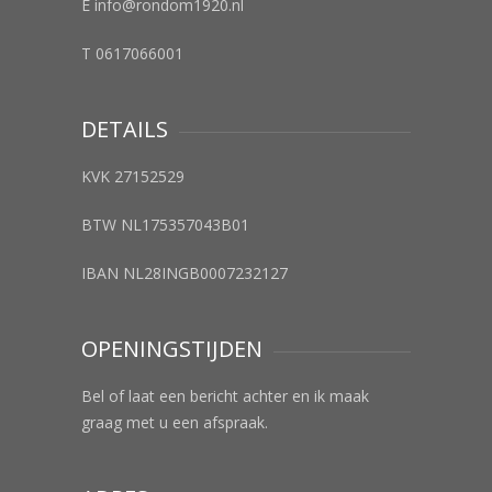
E info@rondom1920.nl
T 0617066001
DETAILS
KVK 27152529
BTW NL175357043B01
IBAN NL28INGB0007232127
OPENINGSTIJDEN
Bel of laat een bericht achter en ik maak
graag met u een afspraak.