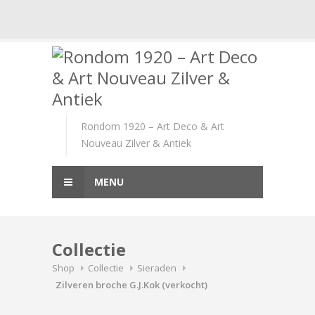
Skip
to
content
Rondom 1920 – Art Deco & Art
Nouveau Zilver & Antiek
MENU
Collectie
Shop
Collectie
Sieraden
Zilveren broche G.J.Kok (verkocht)