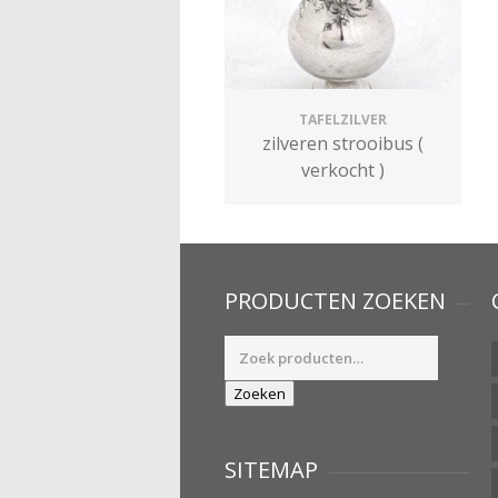
TAFELZILVER
zilveren strooibus (
verkocht )
PRODUCTEN ZOEKEN
Zoeken
naar:
Zoeken
SITEMAP