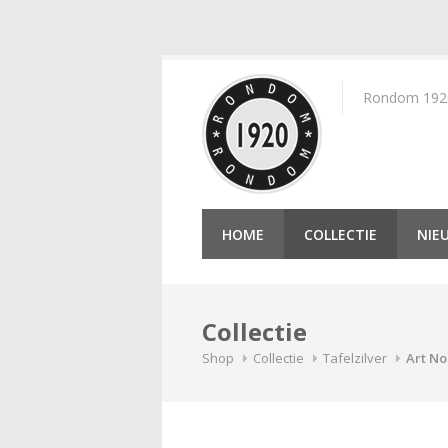
Skip
to
Rondom 1920 
content
HOME
COLLECTIE
NIE
Collectie
Shop
Collectie
Tafelzilver
Art No