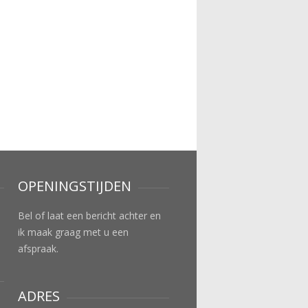
OPENINGSTIJDEN
Bel of laat een bericht achter en
ik maak graag met u een
afspraak.
ADRES