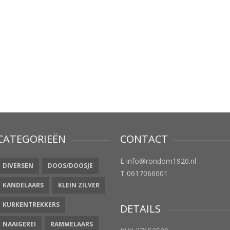
CATEGORIEËN
CONTACT
E info@rondom1920.nl
DIVERSEN
DOOS/DOOSJE
T 0617066001
KANDELAARS
KLEIN ZILVER
KURKENTREKKERS
DETAILS
NAAIGEREI
RAMMELAARS