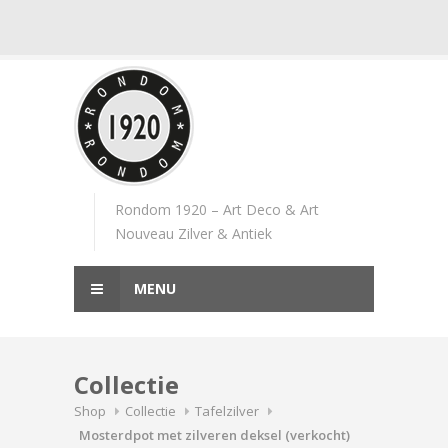
Skip
to
content
Rondom 1920 – Art Deco & Art
Nouveau Zilver & Antiek
MENU
Collectie
Shop
Collectie
Tafelzilver
Mosterdpot met zilveren deksel (verkocht)