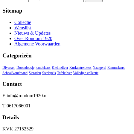
Sitemap
Collectie
Wenslijst
Nieuws & Updates
Over Rondom 1920
Algemene Voorwaarden
Categorieën
Diversen
Doos/doosje
kandelaars
Klein zilver
Kurkentrekkers
Naaigerei
Rammelaars
Schaal/kom/mand
Sieraden
Sierlepels
Tafelzilver
Volledige collectie
Contact
E info@rondom1920.nl
T 0617066001
Details
KVK 27152529