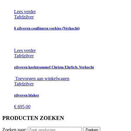
Lees verder
Tafelzilver
6 zilveren confituren vorkjes (Verkocht)
Lees verder
Tafelzilver
zilveren koektrommel Christa Ehrlich. Verkocht
Toevoegen aan winkelwagen
Tafelzilver
zilveren blaker
€
695,00
PRODUCTEN ZOEKEN
Zoeken naar:
Zoeken