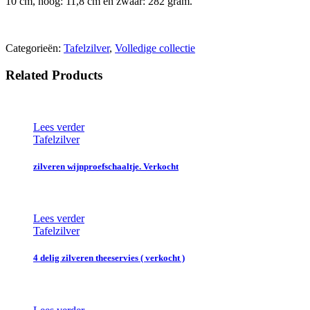
10 cm, hoog: 11,8 cm en zwaar: 282 gram.
Categorieën:
Tafelzilver
,
Volledige collectie
Related Products
Lees verder
Tafelzilver
zilveren wijnproefschaaltje. Verkocht
Lees verder
Tafelzilver
4 delig zilveren theeservies ( verkocht )