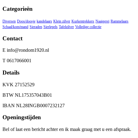
Categorieën
Diversen
Doos/doosje
kandelaars
Klein zilver
Kurkentrekkers
Naaigerei
Rammelaars
Schaal/kom/mand
Sieraden
Sierlepels
Tafelzilver
Volledige collectie
Contact
E info@rondom1920.nl
T 0617066001
Details
KVK 27152529
BTW NL175357043B01
IBAN NL28INGB0007232127
Openingstijden
Bel of laat een bericht achter en ik maak graag met u een afspraak.