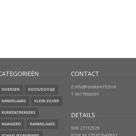
CATEGORIEËN
CONTACT
E info@rondom1920.nl
DIVERSEN
DOOS/DOOSJE
T 0617066001
KANDELAARS
KLEIN ZILVER
KURKENTREKKERS
DETAILS
NAAIGEREI
RAMMELAARS
KVK 27152529
BTW NL175357043B01
SCHAAL/KOM/MAND