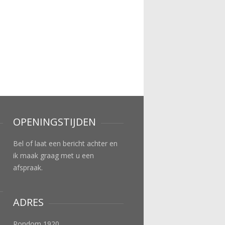
OPENINGSTIJDEN
Bel of laat een bericht achter en
ik maak graag met u een
afspraak.
ADRES
Rondom 1920