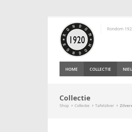
Skip
to
Rondom 1920 
content
HOME
COLLECTIE
NIE
Collectie
Shop
Collectie
Tafelzilver
Zilver