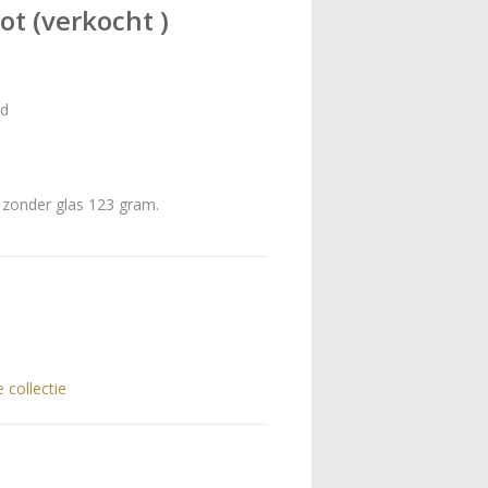
ot (verkocht )
nd
zonder glas 123 gram.
e collectie