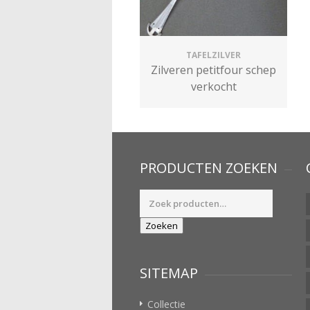
TAFELZILVER
Zilveren petitfour schep
verkocht
PRODUCTEN ZOEKEN
Zoeken
naar:
Zoeken
SITEMAP
Collectie