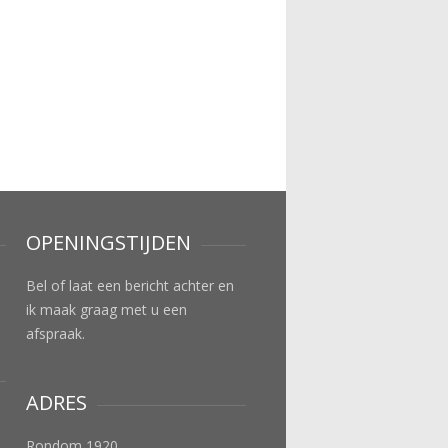
OPENINGSTIJDEN
Bel of laat een bericht achter en
ik maak graag met u een
afspraak.
ADRES
Rondom 1920