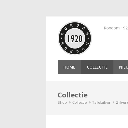
Skip
to
Rondom 1920 
content
HOME
COLLECTIE
NIE
Collectie
Shop
Collectie
Tafelzilver
Zilver