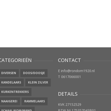
CATEGORIEËN
CONTACT
E info@rondom1920.nl
DIVERSEN
DOOS/DOOSJE
T 0617066001
KANDELAARS
KLEIN ZILVER
KURKENTREKKERS
DETAILS
NAAIGEREI
RAMMELAARS
KVK 27152529
BTW NL175357043B01
SCHAAL/KOM/MAND