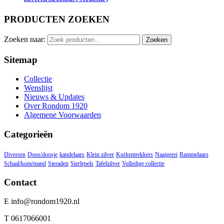
PRODUCTEN ZOEKEN
Zoeken naar:
Zoeken
Sitemap
Collectie
Wenslijst
Nieuws & Updates
Over Rondom 1920
Algemene Voorwaarden
Categorieën
Diversen
Doos/doosje
kandelaars
Klein zilver
Kurkentrekkers
Naaigerei
Rammelaars
Schaal/kom/mand
Sieraden
Sierlepels
Tafelzilver
Volledige collectie
Contact
E info@rondom1920.nl
T 0617066001