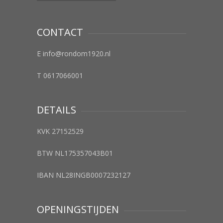
CONTACT
E info@rondom1920.nl
T 0617066001
DETAILS
KVK 27152529
BTW NL175357043B01
IBAN NL28INGB0007232127
OPENINGSTIJDEN