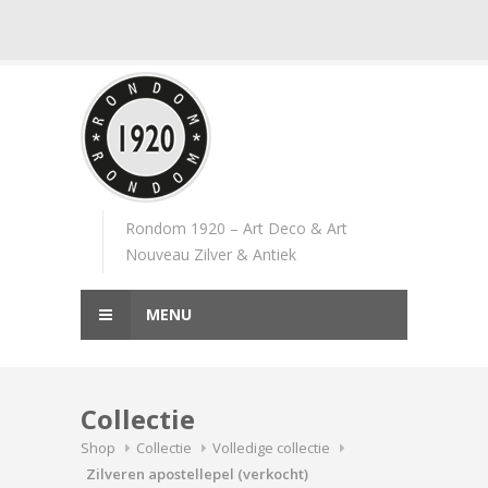
Skip
to
content
Rondom 1920 – Art Deco & Art
Nouveau Zilver & Antiek
MENU
Collectie
Shop
Collectie
Volledige collectie
Zilveren apostellepel (verkocht)