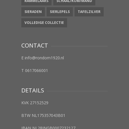
RAMMELAARS
SCHAAL/KOM/MAND
SIERADEN
SIERLEPELS
TAFELZILVER
VOLLEDIGE COLLECTIE
CONTACT
E info@rondom1920.nl
T 0617066001
DETAILS
KVK 27152529
BTW NL175357043B01
IBAN NL28INGB0007232127