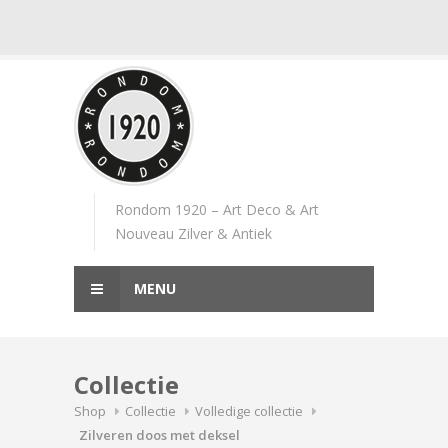
Skip
to
content
Rondom 1920 – Art Deco & Art
Nouveau Zilver & Antiek
MENU
Collectie
Shop
Collectie
Volledige collectie
Zilveren doos met deksel