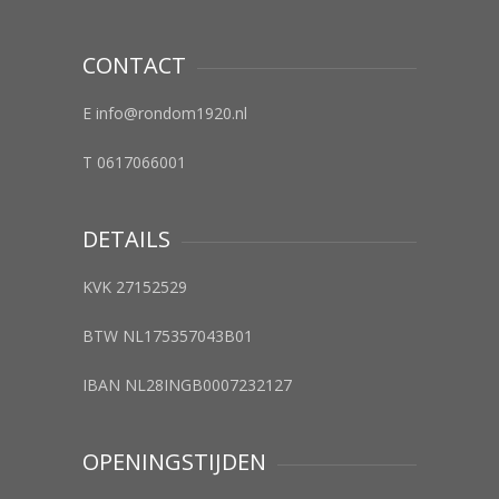
CONTACT
E info@rondom1920.nl
T 0617066001
DETAILS
KVK 27152529
BTW NL175357043B01
IBAN NL28INGB0007232127
OPENINGSTIJDEN