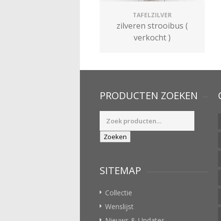
TAFELZILVER
zilveren strooibus (
verkocht )
PRODUCTEN ZOEKEN
Zoeken
naar:
Zoeken
SITEMAP
Collectie
Wenslijst
Nieuws & Updates