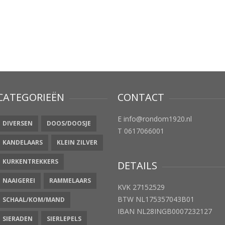
CATEGORIEËN
CONTACT
E info@rondom1920.nl
DIVERSEN
DOOS/DOOSJE
T 0617066001
KANDELAARS
KLEIN ZILVER
KURKENTREKKERS
DETAILS
NAAIGEREI
RAMMELAARS
KVK 27152529
BTW NL175357043B01
SCHAAL/KOM/MAND
IBAN NL28INGB0007232127
SIERADEN
SIERLEPELS