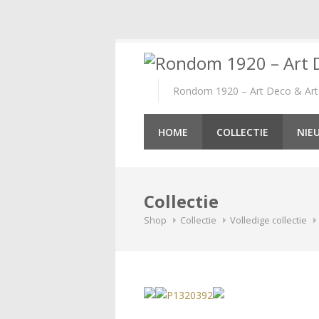
Skip
to
content
Rondom 1920 – Art Deco & Art 
HOME
COLLECTIE
NIE
Collectie
Shop
Collectie
Volledige collectie