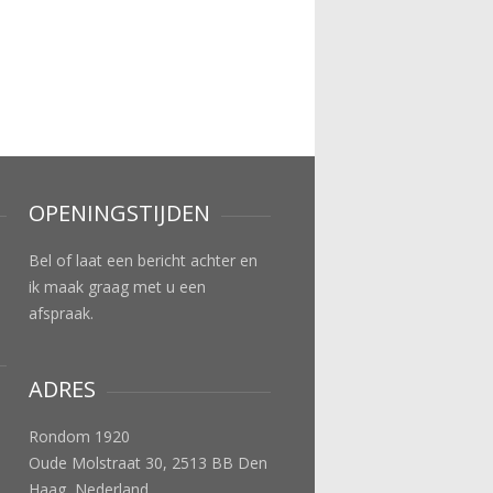
OPENINGSTIJDEN
Bel of laat een bericht achter en
ik maak graag met u een
afspraak.
ADRES
Rondom 1920
Oude Molstraat 30, 2513 BB Den
Haag, Nederland