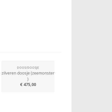
DOOS/DOOSJE
zilveren doosje (zeemonster
)
€
475,00