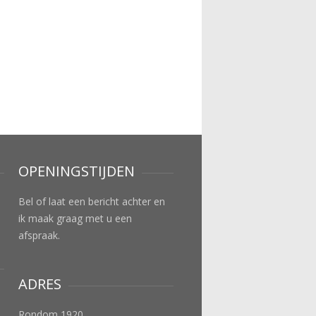
OPENINGSTIJDEN
Bel of laat een bericht achter en
ik maak graag met u een
afspraak.
ADRES
Rondom 1920