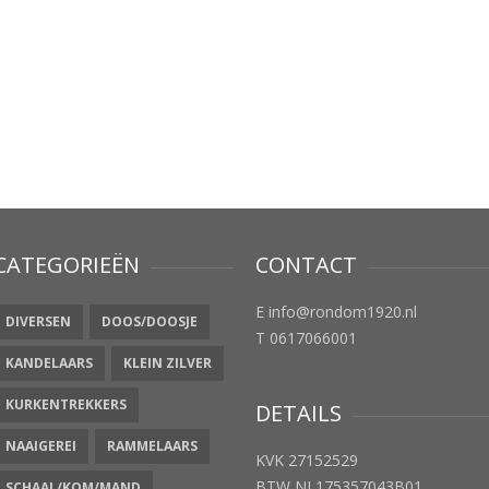
CATEGORIEËN
CONTACT
E info@rondom1920.nl
DIVERSEN
DOOS/DOOSJE
T 0617066001
KANDELAARS
KLEIN ZILVER
KURKENTREKKERS
DETAILS
NAAIGEREI
RAMMELAARS
KVK 27152529
BTW NL175357043B01
SCHAAL/KOM/MAND