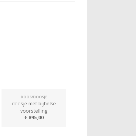
DOOS/DOOSJE
doosje met bijbelse
voorstelling
€
895,00