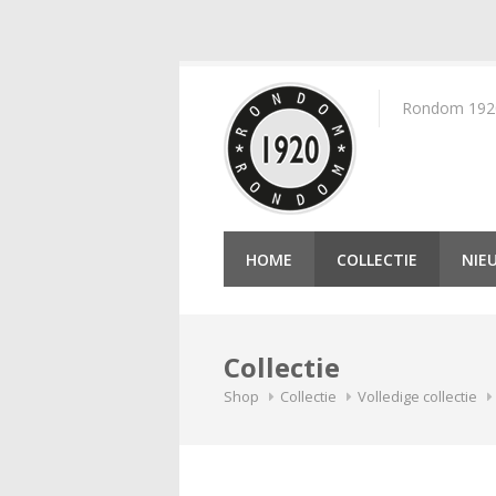
Skip
to
Rondom 1920 
content
HOME
COLLECTIE
NIE
Collectie
Shop
Collectie
Volledige collectie