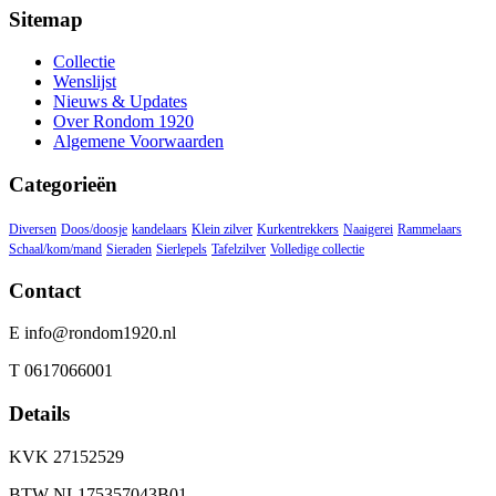
Sitemap
Collectie
Wenslijst
Nieuws & Updates
Over Rondom 1920
Algemene Voorwaarden
Categorieën
Diversen
Doos/doosje
kandelaars
Klein zilver
Kurkentrekkers
Naaigerei
Rammelaars
Schaal/kom/mand
Sieraden
Sierlepels
Tafelzilver
Volledige collectie
Contact
E info@rondom1920.nl
T 0617066001
Details
KVK 27152529
BTW NL175357043B01