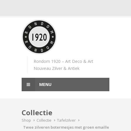
Skip
to
content
Rondom 1920 – Art Deco & Art
Nouveau Zilver & Antiek
MENU
Collectie
Shop
Collectie
Tafelzilver
Twee zilveren botermesjes met groen emaille