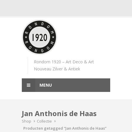
Skip
to
content
Rondom 1920 – Art Deco & Art
Nouveau Zilver & Antiek
MENU
Jan Anthonis de Haas
Shop
Collectie
Producten getagged “Jan Anthonis de Haas”